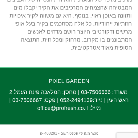
המבטיחה שהצמחים המרכיבים את הקיר יקבלו מים
ותזונה באופן ראוי, בנוסף, היא גם משווה לקיר איכויות
חזותיות ייחודיות. כל אלה מסתכמים בקיר בעל אופי
מרשים ודקורטיבי היוצר רושם מדהים לאנשים
המתבוננים בו מקרוב, מרחוק ומכל זוית. התוצאה
הסופית מאוד אטרקטיבית.
PIXEL GARDEN
משרד: 03-7506666 | מחסן: המלאכה פינת העמל 2
ראש העין | נייד:052-2494139 | פקס: 03-7506667 |
מייל:
office@profresh.co.il
מוצר מוגן ע"י פטנט רשום - p- 403291